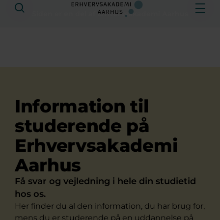
Søg
Åbe
Siden er en del af
Erhvervsakademi Aarhus
Information til
studerende på
Erhvervsakademi
Aarhus
Få svar og vejledning i hele din studietid
hos os.
Her finder du al den information, du har brug for,
mens du er studerende på en uddannelse på