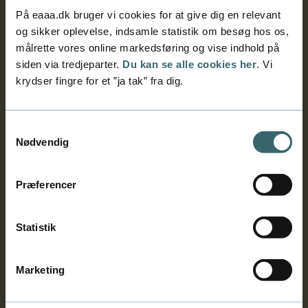
På eaaa.dk bruger vi cookies for at give dig en relevant
Hvordan logger jeg på akademiets
og sikker oplevelse, indsamle statistik om besøg hos os,
it-systemer?
målrette vores online markedsføring og vise indhold på
siden via tredjeparter.
Du kan se alle cookies her
. Vi
Hvor kan jeg se mit skema?
krydser fingre for et ”ja tak” fra dig.
Samtykkevalg
Hvordan søger jeg SU?
Nødvendig
Jeg har brug for SPS (støtte til dig
Præferencer
med ordblindhed, ADHD,
hørehandicap mv.)
Statistik
Elitesport-forløb: For dig, der dyrker
Marketing
sport på elite- eller
konkurrenceniveau