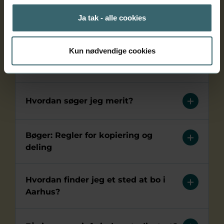
Ja tak - alle cookies
Hvornår får jeg mit studiekort?
Kun nødvendige cookies
Hvordan er studielivet på
Erhvervsakademi Aarhus?
Hvordan søger jeg merit?
Bøger: Regler for kopiering og
deling
Hvordan finder jeg et sted at bo i
Aarhus?