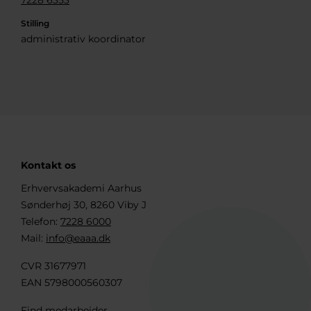
7228 6353
Stilling
administrativ koordinator
Kontakt os
Erhvervsakademi Aarhus
Sønderhøj 30, 8260 Viby J
Telefon:
7228 6000
Mail:
info@eaaa.dk
CVR 31677971
EAN 5798000560307
Find medarbejder