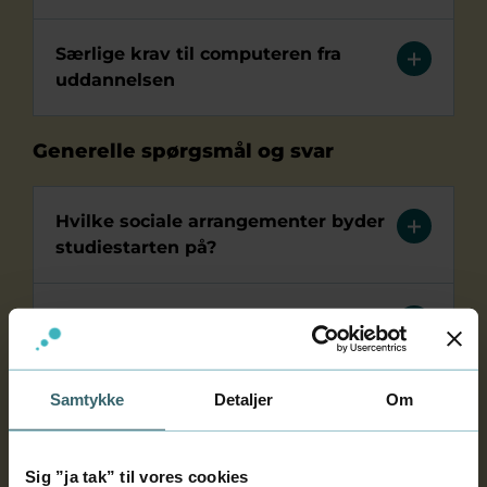
Særlige krav til computeren fra
uddannelsen
Generelle spørgsmål og svar
Hvilke sociale arrangementer byder
studiestarten på?
Studiestartskursus - bliv klar til dit
nye studieliv!
Samtykke
Detaljer
Om
StudielivPLUS (digitalt kursus): Bliv
mentalt rustet til at studere
Sig ”ja tak” til vores cookies