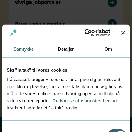
Øvrige jobportaler
Brug sociale medier
Brug dit netværk
Samtykke
Detaljer
Om
Hjælp til at søge et studiejob
Sig ”ja tak” til vores cookies
På eaaa.dk bruger vi cookies for at give dig en relevant
og sikker oplevelse, indsamle statistik om besøg hos os,
Fordele ved et studierelevant job
målrette vores online markedsføring og vise indhold på
siden via tredjeparter.
Du kan se alle cookies her
. Vi
krydser fingre for et ”ja tak” fra dig.
Samtykkevalg