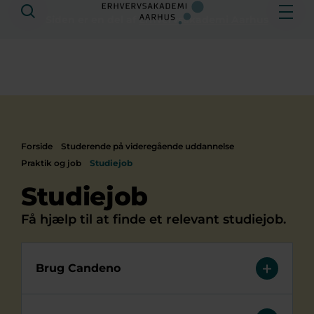
Søg
Åbe
Siden er en del af
Erhvervsakademi Aarhus
Forside
Studerende på videregående uddannelse
Praktik og job
Studiejob
Studiejob
Få hjælp til at finde et relevant studiejob.
Brug Candeno