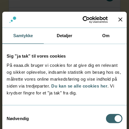
Undgå eksamenssnyd
Samtykke
Detaljer
Om
Brug af generativ AI til eksamen
Sig ”ja tak” til vores cookies
Særlige prøvevilkår til eksamen
På eaaa.dk bruger vi cookies for at give dig en relevant
og sikker oplevelse, indsamle statistik om besøg hos os,
målrette vores online markedsføring og vise indhold på
Dispensation
siden via tredjeparter.
Du kan se alle cookies her
. Vi
krydser fingre for et ”ja tak” fra dig.
Eksamen i udlandet eller via Teams
Samtykkevalg
Nødvendig
Eksamensklager