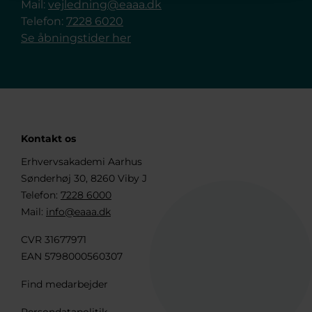
Mail:
vejledning@eaaa.dk
Telefon:
7228 6020
Se åbningstider her
Kontakt os
Erhvervsakademi Aarhus
Sønderhøj 30, 8260 Viby J
Telefon:
7228 6000
Mail:
info@eaaa.dk
CVR 31677971
EAN 5798000560307
Find medarbejder