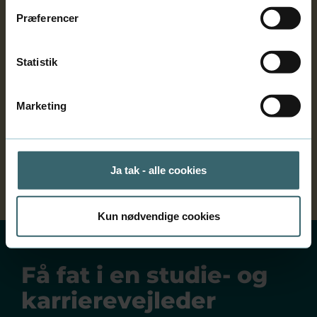
Præferencer
Karakterudskrift
Statistik
Eksamensbekendtgørelse
Marketing
Studieordning: Videregående
uddannelser
Ja tak - alle cookies
Kun nødvendige cookies
Få fat i en studie- og
karrierevejleder