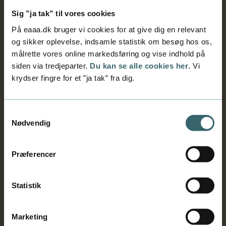
StudielivPLUS (digitalt kursus): Bliv
Sig ”ja tak” til vores cookies
mentalt rustet til at studere
På eaaa.dk bruger vi cookies for at give dig en relevant
og sikker oplevelse, indsamle statistik om besøg hos os,
Hvordan logger jeg på akademiets
målrette vores online markedsføring og vise indhold på
it-systemer?
siden via tredjeparter.
Du kan se alle cookies her
. Vi
krydser fingre for et ”ja tak” fra dig.
Hvor kan jeg se mit skema?
Samtykkevalg
Nødvendig
Hvordan søger jeg SU?
Præferencer
Jeg har brug for SPS (støtte til dig
med ordblindhed, ADHD,
Statistik
hørehandicap mv.)
Marketing
Elitesport-forløb: For dig, der dyrker