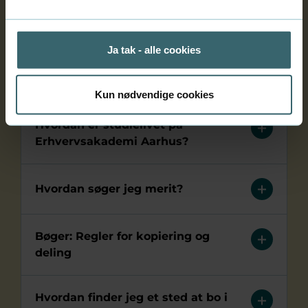
sport på elite- eller
konkurrenceniveau
Ja tak - alle cookies
Hvornår får jeg mit studiekort?
Kun nødvendige cookies
Hvordan er studielivet på
Erhvervsakademi Aarhus?
Hvordan søger jeg merit?
Bøger: Regler for kopiering og
deling
Hvordan finder jeg et sted at bo i