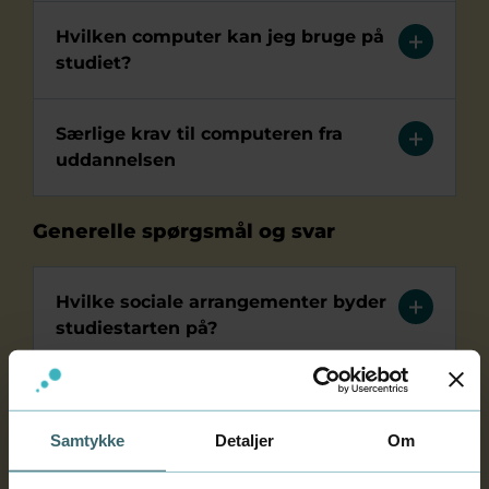
Hvilken computer kan jeg bruge på
studiet?
Særlige krav til computeren fra
uddannelsen
Generelle spørgsmål og svar
Hvilke sociale arrangementer byder
studiestarten på?
Studiestartskursus - bliv klar til dit
nye studieliv!
Samtykke
Detaljer
Om