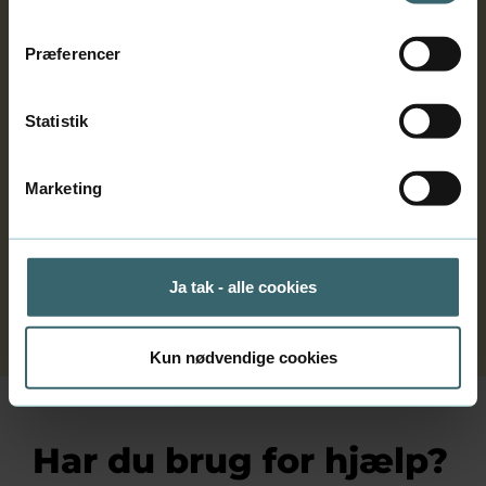
Sådan søger du
Præferencer
Sådan behandler vi din ansøgning
Statistik
Marketing
Hvornår får jeg svar?
* Gælder også for studiestartsprøven og
Ja tak - alle cookies
afhjælpningsopgaver.
Kun nødvendige cookies
Har du brug for hjælp?