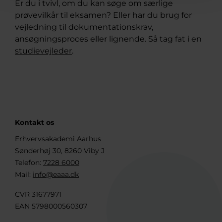
Er du i tvivl, om du kan søge om særlige
prøvevilkår til eksamen? Eller har du brug for
vejledning til dokumentationskrav,
ansøgningsproces eller lignende. Så tag fat i en
studievejleder
.
Kontakt os
Erhvervsakademi Aarhus
Sønderhøj 30, 8260 Viby J
Telefon:
7228 6000
Mail:
info@eaaa.dk
CVR 31677971
EAN 5798000560307