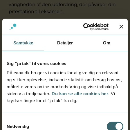
varigheden af den udfordring, der påvirker din
præstation til eksamen.
Er du i tvivl, om du kan søge om særlige
prøvevilkår til eksamen? Eller har du brug for
vejledning til dokumentationskrav,
Samtykke
Detaljer
Om
ansøgningsproces eller lignende. Så tag fat i
en
studievejleder
.
Sig ”ja tak” til vores cookies
Hvilke særlige prøvevilkår kan
På eaaa.dk bruger vi cookies for at give dig en relevant
tildeles?
og sikker oplevelse, indsamle statistik om besøg hos os,
målrette vores online markedsføring og vise indhold på
siden via tredjeparter.
Du kan se alle cookies her
. Vi
Hvilken dokumentation kræves der?
krydser fingre for et ”ja tak” fra dig.
Hvornår skal jeg søge?
Samtykkevalg
Nødvendig