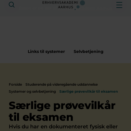
Søg
Åbe
Siden er en del af
Erhvervsakademi Aarhus
Links til systemer
Selvbetjening
Forside
Studerende på videregående uddannelse
Systemer og selvbetjening
Særlige prøvevilkår til eksamen
Særlige prøvevilkår
til eksamen
Hvis du har en dokumenteret fysisk eller